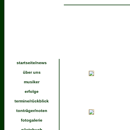
startseite/news
über uns
musiker
erfolge
termine/rückblick
tonträger/noten
fotogalerie
gästebuch