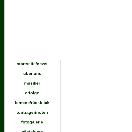
startseite/news
über uns
musiker
erfolge
termine/rückblick
tonträger/noten
fotogalerie
gästebuch