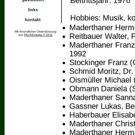
Beitrittsjahr:
1976
links
Hobbies:
Musik, k
kontakt
Maderthaner Herma
Mit freundlicher Unterstützung
Reitbauer Walter, 
von
FALKEmedia // 2011
Maderthaner Franz
1992
Stockinger Franz
(O
Schmid Moritz, Dr.
Oismüller Michael
(
Obmann Daniela
(S
Maderthaner Sann
Gassner Lukas
, Be
Haberbauer Elisab
Maderthaner Christ
Maderthaner Herm