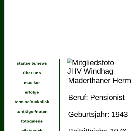
startseite/news
über uns
Maderthaner Herm
musiker
erfolge
Beruf:
Pensionist
termine/rückblick
tonträger/noten
Geburtsjahr:
1943
fotogalerie
gästebuch