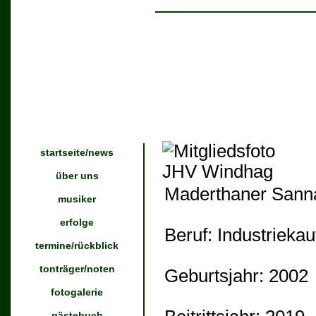
startseite/news
über uns
Maderthaner Sann
musiker
erfolge
Beruf:
Industriekau
termine/rückblick
tonträger/noten
Geburtsjahr:
2002
fotogalerie
gästebuch