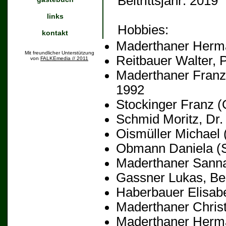
Beitrittsjahr:
2019
links
Hobbies:
kontakt
Maderthaner Herma
Mit freundlicher Unterstützung
Reitbauer Walter, 
von
FALKEmedia // 2011
Maderthaner Franz
1992
Stockinger Franz
(O
Schmid Moritz, Dr.
Oismüller Michael
(
Obmann Daniela
(S
Maderthaner Sann
Gassner Lukas
, Be
Haberbauer Elisab
Maderthaner Christ
Maderthaner Herm