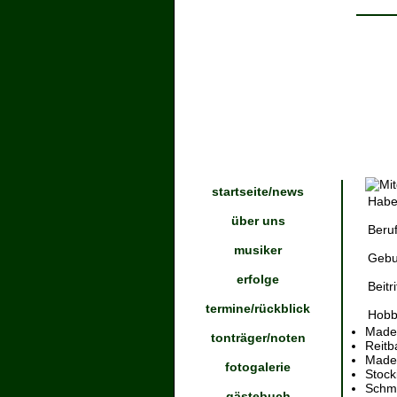
startseite/news
Habe
über uns
Beru
musiker
Gebu
erfolge
Beitr
termine/rückblick
Hobb
Mader
tonträger/noten
Reitb
Made
fotogalerie
Stock
Schmi
gästebuch