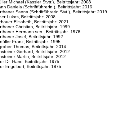
ller Michael
(Kassier Stvtr.)
, Beitrittsjahr: 2008
nn Daniela
(Schriftführerin )
, Beitrittsjahr: 2016
rthaner Sanna
(Schriftführerin Stvt.)
, Beitrittsjahr: 2019
ner Lukas
, Beitrittsjahr: 2008
bauer Elisabeth
, Beitrittsjahr: 2021
thaner Christian
, Beitrittsjahr: 1999
rthaner Hermann sen.
, Beitrittsjahr: 1976
thaner Josef
, Beitrittsjahr: 1992
üller Franz
, Beitrittsjahr: 1995
graber Thomas
, Beitrittsjahr: 2014
nsteiner Gerhard
, Beitrittsjahr: 2012
nsteiner Martin
, Beitrittsjahr: 2012
r Dr. Hans
, Beitrittsjahr: 1975
r Engelbert
, Beitrittsjahr: 1975