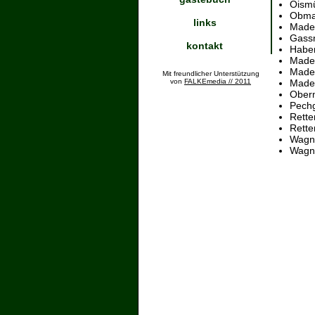
Oismü
Obma
links
Made
Gass
kontakt
Haber
Mader
Made
Mit freundlicher Unterstützung
von
FALKEmedia // 2011
Mader
Oberm
Pech
Rette
Rette
Wagne
Wagne