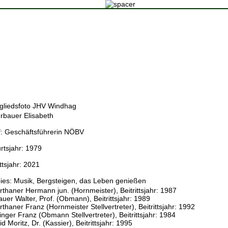
rbauer Elisabeth
f:
Geschäftsführerin NÖBV
rtsjahr:
1979
ittsjahr:
2021
ies:
Musik, Bergsteigen, das Leben genießen
thaner Hermann jun.
(Hornmeister)
, Beitrittsjahr: 1987
auer Walter, Prof.
(Obmann)
, Beitrittsjahr: 1989
rthaner Franz
(Hornmeister Stellvertreter)
, Beitrittsjahr: 1992
inger Franz
(Obmann Stellvertreter)
, Beitrittsjahr: 1984
d Moritz, Dr.
(Kassier)
, Beitrittsjahr: 1995